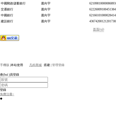
中國郵政儲蓄銀行
叢向宇
62109810000086893
交通銀行
叢向宇
62226009100451384
中國銀行
叢向宇
62166101000028414
建設銀行
叢向宇
43674200121201738
首頁(yè)
BAW
?
2013 北京博順源汽車(chē)配件有限公司 版
北京勇士配件、BJ80/BJ40/BJ40L/BJ40PLUS全車(chē)配
汽陸霸全系配件。旗鈴配件、
北京旗龍配件、汽車(chē)駕駛室、車(
件、BAW1044、BAW1065、大柴歐三、紳寶配件、勇士配件、域
成 聯(lián)系人:叢經(jīng)理 電話(huà):0317-8888536 5680661 手機
手機版
|
本站使用
凡科商城
搭建
|
管理登錄
會(huì )員登錄
登錄
免費注冊>
◆