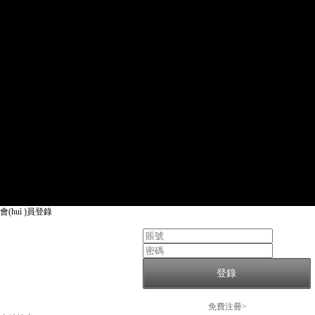
會(huì )員登錄
登錄
免費注冊>