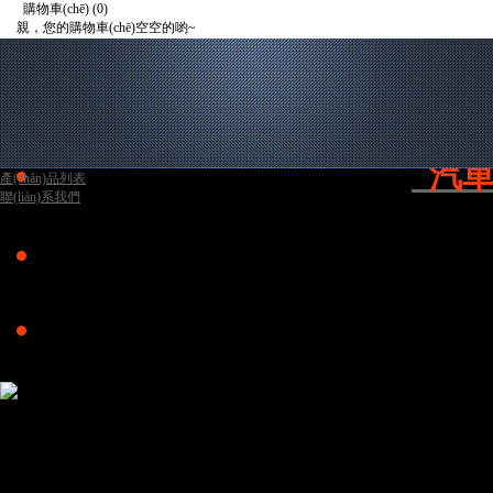
購物車(chē)
(0)
親，您的購物車(chē)空空的喲~
去購物車(chē)結算
首頁(yè)
整車(chē)銷(xiāo)售
礦車(chē)服務(wù)
電噴元件
產(chǎn)品展示
新聞動(dòng)態(tài)
視頻展示
汽車(
產(chǎn)品列表
聯(lián)系我們