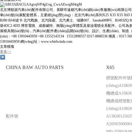
北京博順源汽車(chē)配件有限公司、黃驊市遠都汽車(chē)銷(xiāo)售服務(wù)有限公司
車(chē)發(fā)展配套體系，主要經(jīng)營(yíng)：北京汽車(chē)系列X25 X35 X55 X65 D20 
BJ80 BJ40皮卡 北汽戰旗、北汽陸霸、北汽勇士、域勝007、Sasuka009、BJ493ZQ BJ493ZQ
柴4DC2 4DD 博世電噴、成都威特、衡陽(yáng)單體泵及柴油電噴全系配件。公司為
展模具開(kāi)發(fā)，汽車(chē)配件產(chǎn)品開(kāi)發(fā)、設計、生產(chǎn)
(xún)：+86 13910445959 +86 13552143134 15512898557 0317-8888536 傳真：0317-56
13910445959 網(wǎng)址：www.whirlwindz.com
文章模塊
更多>>
CHINA BAW AUTO PARTS
X65
標號配件件號
(chēng)A10K0
機總成A10K0010
機總成標號配
(chēng)A10
配件號
A13K00125
A20N03000
M8×35B01K