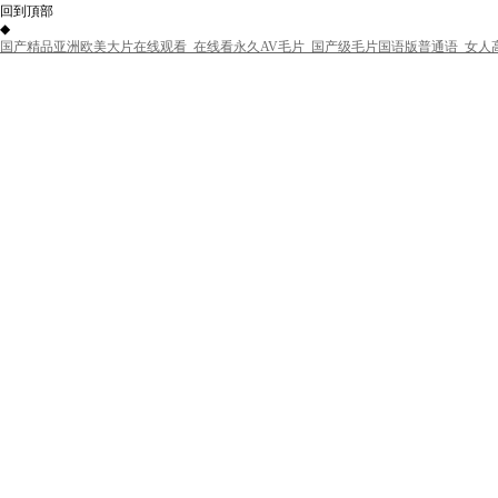
回到頂部
◆
国产精品亚洲欧美大片在线观看_在线看永久AV毛片_国产级毛片国语版普通语_女人高