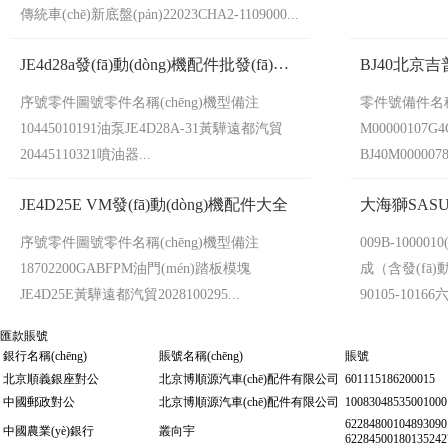
傳統車(chē)新底盤(pán)22023CHA2-1109000...
JE4d28a發(fā)動(dòng)機配件批發(fā)零
BJ40北京吉
售
序號零件圖號零件名稱(chēng)機型備注
零件號備件名稱(c
10445010191油泵JE4D28A-31黃驊遠都汽貿
M00000107
20445110321噴油器...
BJ40M000007
JE4D25E VM發(fā)動(dòng)機配件大全
大海獅SAS
序號零件圖號零件名稱(chēng)機型備注
009B-100001
18702200GABFPM油門(mén)踏板模塊
成（含發(fā)
JE4D25E黃驊遠都汽貿2028100295...
90105-101
匯款賬號
銀行名稱(chēng)
賬號名稱(chēng)
賬號
北京順義銀座對公
北京博順源汽車(chē)配件有限公司
601115186200015
中國郵政對公
北京博順源汽車(chē)配件有限公司
10083048535001000
62284800104893090
中國農業(yè)銀行
叢向宇
62284500180135242