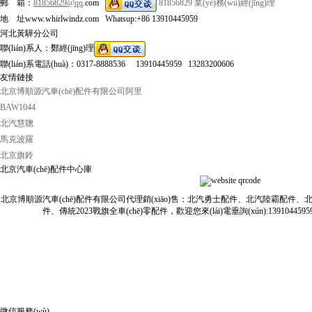
郵 箱：
81856829@qq
.com
81856829
業(yè)務(wù)經(jīng)理
地 址www.whirlwindz.com Whatsup:+86 13910445959
河北黃驊分公司
聯(lián)系人：鄭經(jīng)理
聯(lián)系電話(huà)：0317-8888536 13910445959 13283200606
友情鏈接
北京博順源汽車(chē)配件有限公司阿里
BAW1044
北汽慧聰
馬克波羅
北京旗鈴
北京汽車(chē)配件中心庫
北京博順源汽車(chē)配件有限公司代理銷(xiāo)售：北汽勇士配件、北汽陸霸配件、
件、傳統2023戰旗全車(chē)零配件，歡迎您來(lái)電垂詢(xún):13910445959 /13
微信服務(wù)