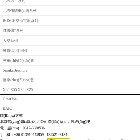
北汽勇士系列
北汽傳統車(chē)系列
BOSCH柴油電噴系列
域勝007系列
大柴系列
紳寶C70零部件
整車(chē)銷(xiāo)售
SasukaBrochure
整車(chē)銷(xiāo)售
X65 X55 X35 X25
Great Wall
BAIC
聯(lián)系方式
北京營(yíng)銷(xiāo)河北公司聯(lián)系人：叢經(jīng)理
電 話(huà)：0317-8888536
手 機：+86-013910445959 13552143134