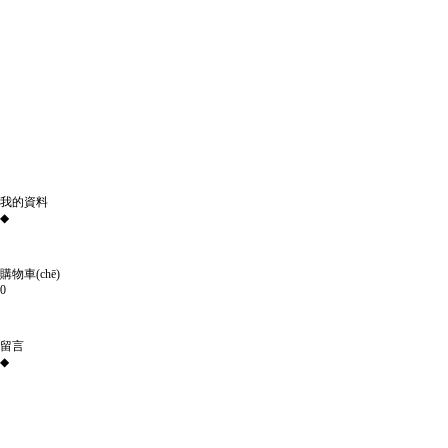
我的資料
◆
購物車(chē)
0
留言
◆