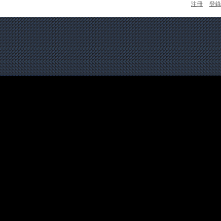
注冊
登錄