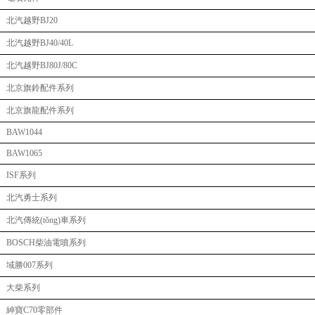
北汽越野BJ20
北汽越野BJ40/40L
北汽越野BJ80J/80C
北京旗鈴配件系列
北京旗龍配件系列
BAW1044
BAW1065
ISF系列
北汽勇士系列
北汽傳統(tǒng)車系列
BOSCH柴油電噴系列
域勝007系列
大柴系列
紳寶C70零部件