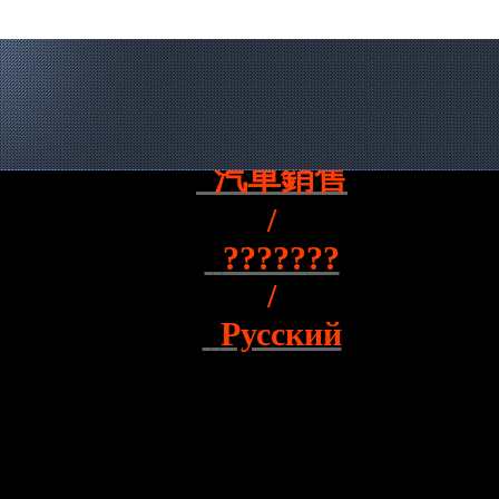
中文
/
汽車銷售
/
???????
/
Pусский