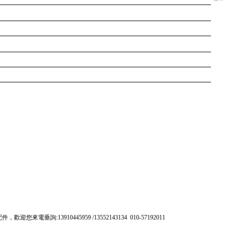
電垂詢:13910445959 /13552143134 010-57192011