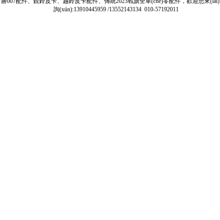
勝007配件、銳鈴皮卡、越鈴皮卡配件、傳統2023戰旗全車(chē)零配件，歡迎您來(lái
詢(xún):13910445959 /13552143134 010-57192011