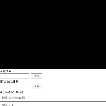
全站搜索
搜索
產(chǎn)品搜索
搜索
產(chǎn)品分類(lèi)
礦車(chē)車(chē)輛
電噴元件