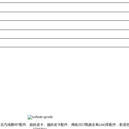
配件、銳鈴皮卡、越鈴皮卡配件、傳統2023戰旗全車(chē)零配件，歡迎您來(lái)電垂詢