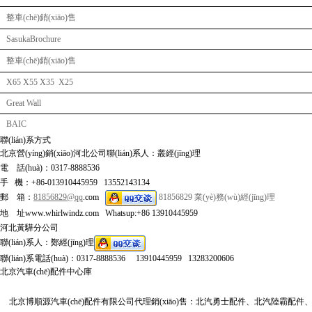
整車(chē)銷(xiāo)售
SasukaBrochure
整車(chē)銷(xiāo)售
X65 X55 X35 X25
Great Wall
BAIC
聯(lián)系方式
北京營(yíng)銷(xiāo)河北公司聯(lián)系人：叢經(jīng)理
電 話(huà)：0317-8888536
手 機：+86-013910445959 13552143134
郵 箱：
81856829@qq
.com
81856829
業(yè)務(wù)經(jīng)理
地 址www.whirlwindz.com Whatsup:+86 13910445959
河北黃驊分公司
聯(lián)系人：鄭經(jīng)理
聯(lián)系電話(huà)：0317-8888536 13910445959 13283200606
北京汽車(chē)配件中心庫
北京博順源汽車(chē)配件有限公司代理銷(xiāo)售：北汽勇士配件、北汽陸霸配件、北汽域勝007