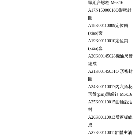
頭組合螺栓 M6×16
A17
N15000018
O形密封
圈
A18
K00110009
定位銷
(xiāo)套
A19
K00110010
定位銷
(xiāo)套
A20
K00145028
機油尺管
總成
A21
K00145031
O 形密封
圈
A24
K00110017
內六角花
形盤(pán)頭螺釘 M6x16
A25
K00110015
曲軸后油
封
A26
K00110013
后蓋板總
成
A27
K00110011
缸體主油