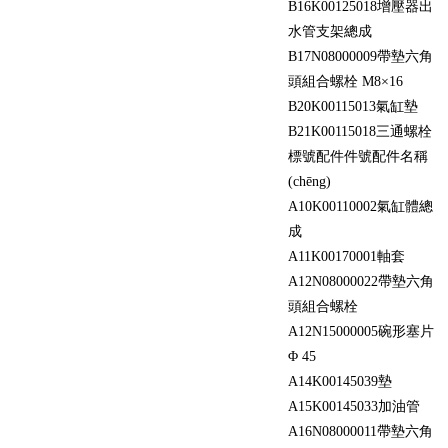
B16
K00125018
增壓器出
水管支架總成
B17
N08000009
帶墊六角
頭組合螺栓 M8×16
B20
K00115013
氣缸墊
B21
K00115018
三通螺栓
標號
配件件號
配件名稱
(chēng)
A10
K00110002
氣缸體總
成
A11
K00170001
軸套
A12
N08000022
帶墊六角
頭組合螺栓
A12
N15000005
碗形塞片
Φ 45
A14
K00145039
墊
A15
K00145033
加油管
A16
N08000011
帶墊六角