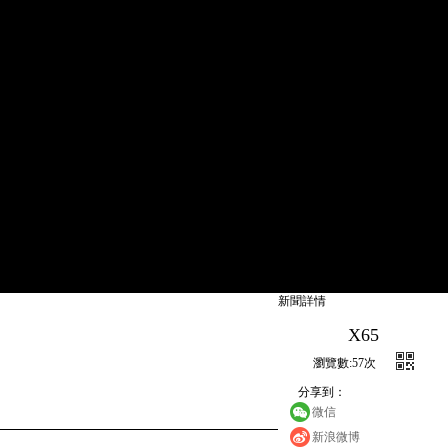
新聞詳情
X65
瀏覽數:
57
次
分享到：
微信
新浪微博