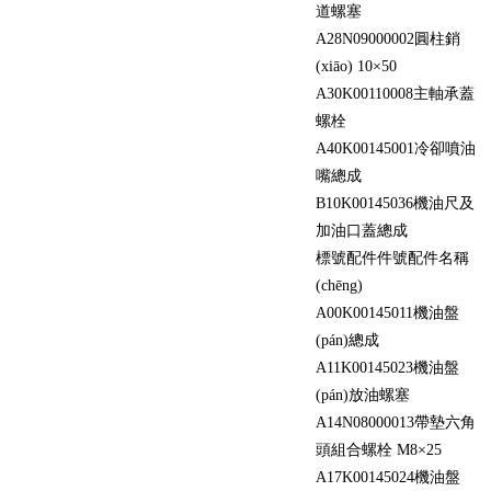
道螺塞
A28
N09000002
圓柱銷
(xiāo) 10×50
A30
K00110008
主軸承蓋
螺栓
A40
K00145001
冷卻噴油
嘴總成
B10
K00145036
機油尺及
加油口蓋總成
標號
配件件號
配件名稱
(chēng)
A00
K00145011
機油盤
(pán)總成
A11
K00145023
機油盤
(pán)放油螺塞
A14
N08000013
帶墊六角
頭組合螺栓 M8×25
A17
K00145024
機油盤