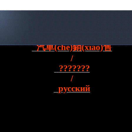
中文
/
汽車(chē)銷(xiāo)售
/
???????
/
русский