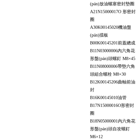
(pán)放油螺塞密封墊圈
A21
N15000017
O 形密封
圈
A30
K00145020
機油盤
(pán)擋板
B00
K00145201
前蓋總成
B11
N03000006
內六角花
形盤(pán)頭螺釘 M8×45
B11
N08000006
帶墊六角
頭組合螺栓 M8×30
B12
K00145206
曲軸前油
封
B16
K00145010
油管
B17
N15000016
O形密封
圈
B18
N05000001
內六角花
形盤(pán)頭自攻螺釘
M6×12