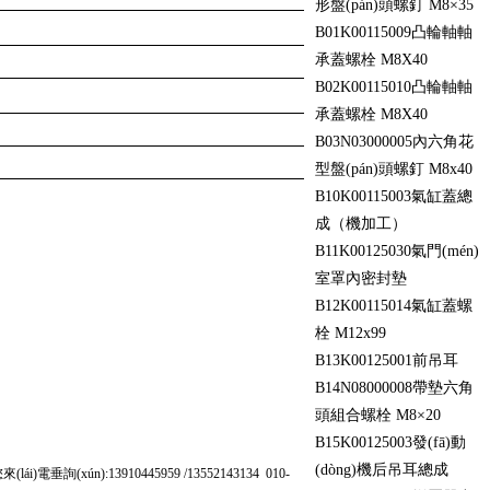
形盤(pán)頭螺釘 M8×35
B01
K00115009
凸輪軸軸
承蓋螺栓 M8X40
B02
K00115010
凸輪軸軸
承蓋螺栓 M8X40
B03
N03000005
內六角花
型盤(pán)頭螺釘 M8x40
B10
K00115003
氣缸蓋總
成（機加工）
B11
K00125030
氣門(mén)
室罩內密封墊
B12
K00115014
氣缸蓋螺
栓 M12x99
B13
K00125001
前吊耳
B14
N08000008
帶墊六角
頭組合螺栓 M8×20
B15
K00125003
發(fā)動
(dòng)機后吊耳總成
(xún):13910445959 /13552143134 010-