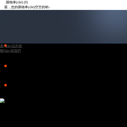
購物車(chē)
(0)
親，您的購物車(chē)空空的喲~
去購物車(chē)結算
首頁(yè)
整車(chē)銷(xiāo)售
礦車(chē)服務(wù)
電噴元件
產(chǎn)品展示
新聞動(dòng)態(tài)
視頻展示
產(chǎn)品列表
聯(lián)系我們