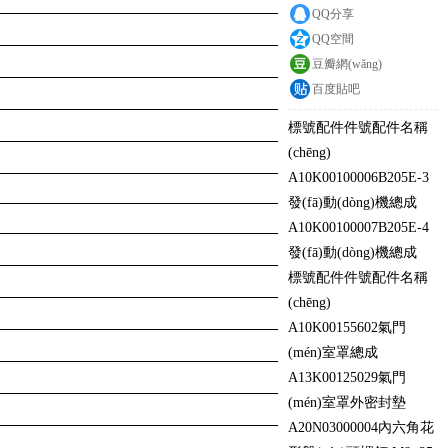
QQ分享
QQ空間
豆瓣網(wǎng)
百度貼吧
標號
配件件號
配件名稱
(chēng)
A10
K00100006
B205E-3
發(fā)動(dòng)機總成
A10
K00100007
B205E-4
發(fā)動(dòng)機總成
標號
配件件號
配件名稱
(chēng)
A10
K00155602
氣門
(mén)室罩總成
A13
K00125029
氣門
(mén)室罩外密封墊
A20
N03000004
內六角花