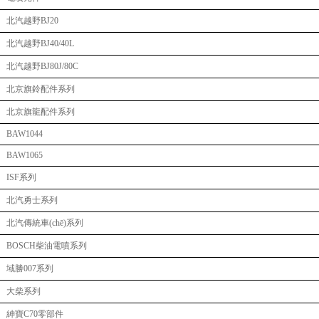
北汽越野BJ20
北汽越野BJ40/40L
北汽越野BJ80J/80C
北京旗鈴配件系列
北京旗龍配件系列
BAW1044
BAW1065
ISF系列
北汽勇士系列
北汽傳統車(chē)系列
BOSCH柴油電噴系列
域勝007系列
大柴系列
紳寶C70零部件