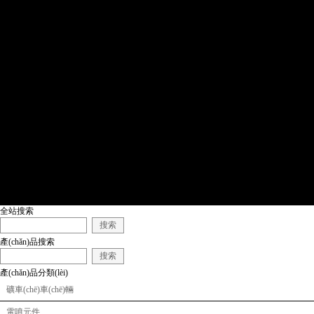
全站搜索
搜索
產(chǎn)品搜索
搜索
產(chǎn)品分類(lèi)
礦車(chē)車(chē)輛
電噴元件