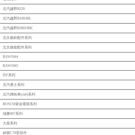
北汽越野BJ20
北汽越野BJ40/40L
北汽越野BJ80J/80C
北京旗鈴配件系列
北京旗龍配件系列
BAW1044
BAW1065
ISF系列
北汽勇士系列
北汽傳統車(chē)系列
BOSCH柴油電噴系列
域勝007系列
大柴系列
紳寶C70零部件