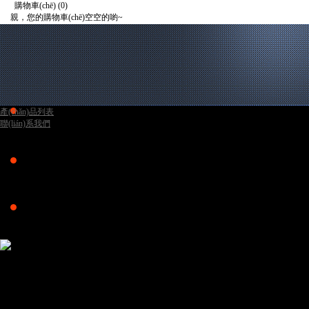
購物車(chē)
(0)
親，您的購物車(chē)空空的喲~
去購物車(chē)結算
首頁(yè)
整車(chē)銷(xiāo)售
礦車(chē)服務(wù)
電噴元件
產(chǎn)品展示
新聞動(dòng)態(tài)
視頻展示
產(chǎn)品列表
聯(lián)系我們