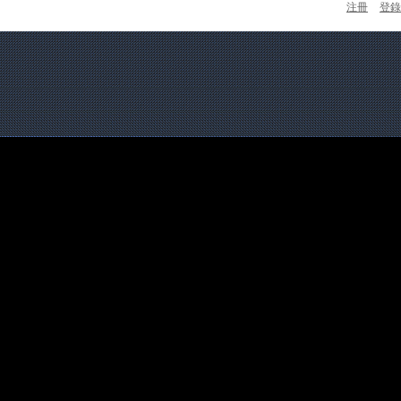
注冊
登錄