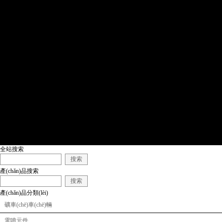
全站搜索
搜索
產(chǎn)品搜索
搜索
產(chǎn)品分類(lèi)
礦車(chē)車(chē)輛
電噴元件