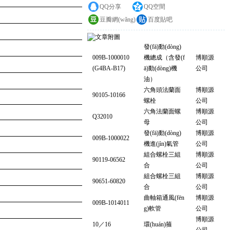
QQ分享
QQ空間
豆瓣網(wǎng)
百度貼吧
發(fā)動(dòng)
009B-1000010
機總成（含發(f
博順源
(G4BA-B17)
ā)動(dòng)機
公司
油）
六角頭法蘭面
博順源
90105-10166
螺栓
公司
六角法蘭面螺
博順源
Q32010
母
公司
發(fā)動(dòng)
博順源
009B-1000022
機進(jìn)氣管
公司
組合螺栓三組
博順源
90119-06562
合
公司
組合螺栓三組
博順源
90651-60820
合
公司
曲軸箱通風(fēn
博順源
009B-1014011
g)軟管
公司
博順源
10／16
環(huán)箍