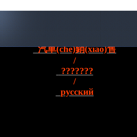
中文
/
汽車(chē)銷(xiāo)售
/
???????
/
русский