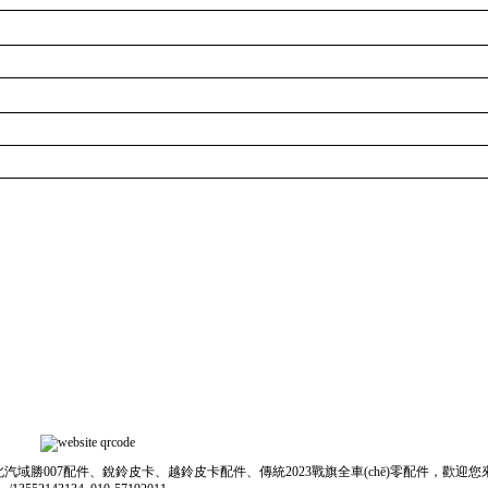
07配件、銳鈴皮卡、越鈴皮卡配件、傳統2023戰旗全車(chē)零配件，歡迎您來(lái)電