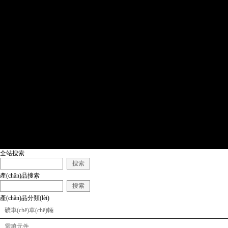
全站搜索
搜索
產(chǎn)品搜索
搜索
產(chǎn)品分類(lèi)
礦車(chē)車(chē)輛
電噴元件