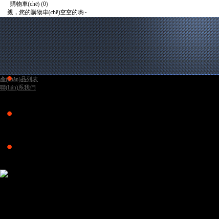
購物車(chē)
(0)
親，您的購物車(chē)空空的喲~
去購物車(chē)結算
首頁(yè)
整車(chē)銷(xiāo)售
礦車(chē)服務(wù)
電噴元件
產(chǎn)品展示
新聞動(dòng)態(tài)
視頻展示
產(chǎn)品列表
聯(lián)系我們