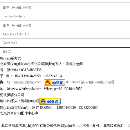
整車(chē)銷(xiāo)售
SasukaBrochure
整車(chē)銷(xiāo)售
X65 X55 X35 X25
Great Wall
BAIC
聯(lián)系方式
北京營(yíng)銷(xiāo)河北公司聯(lián)系人：叢經(jīng)理
電 話(huà)：0317-8888536
手 機：+86-013910445959 13552143134
郵 箱：
81856829@qq
.com
81856829
業(yè)務(wù)經(jīng)理
地 址www.whirlwindz.com Whatsup:+86 13910445959
河北黃驊分公司
聯(lián)系人：鄭經(jīng)理
聯(lián)系電話(huà)：0317-8888536 13910445959 13283200606
北京汽車(chē)配件中心庫
北京博順源汽車(chē)配件有限公司代理銷(xiāo)售：北汽勇士配件、北汽陸霸配件、北汽域勝0